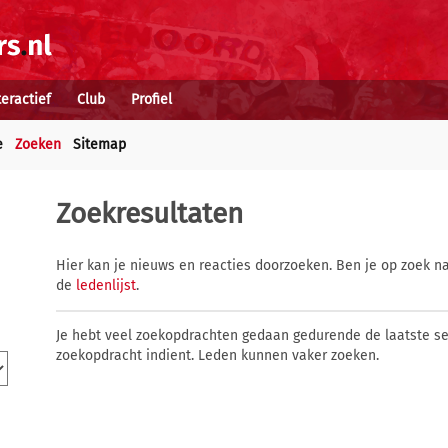
teractief
Club
Profiel
e
Zoeken
Sitemap
Zoekresultaten
Hier kan je nieuws en reacties doorzoeken. Ben je op zoek na
de
ledenlijst
.
Je hebt veel zoekopdrachten gedaan gedurende de laatste s
zoekopdracht indient. Leden kunnen vaker zoeken.