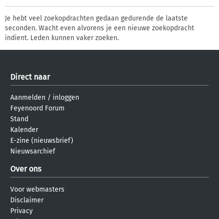
Je hebt veel zoekopdrachten gedaan gedurende de laatste
seconden. Wacht even alvorens je een nieuwe zoekopdracht
indient. Leden kunnen vaker zoeken.
Direct naar
Aanmelden
/
inloggen
Feyenoord Forum
Stand
Kalender
E-zine (nieuwsbrief)
Nieuwsarchief
Over ons
Voor webmasters
Disclaimer
Privacy