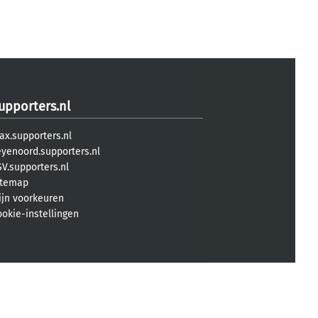
upporters.nl
ax.supporters.nl
eyenoord.supporters.nl
V.supporters.nl
itemap
ijn voorkeuren
ookie-instellingen