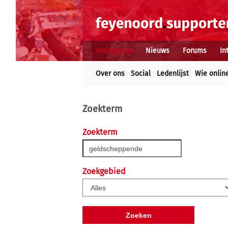
Voorpagina
Nieuws
Forums
In
Over ons
Social
Ledenlijst
Wie onlin
Zoekterm
Zoekterm
Zoekgebied