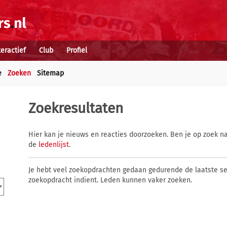
teractief
Club
Profiel
e
Zoeken
Sitemap
Zoekresultaten
Hier kan je nieuws en reacties doorzoeken. Ben je op zoek na
de
ledenlijst
.
Je hebt veel zoekopdrachten gedaan gedurende de laatste s
zoekopdracht indient. Leden kunnen vaker zoeken.