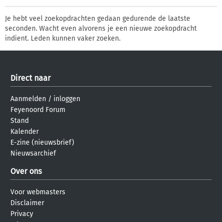
Je hebt veel zoekopdrachten gedaan gedurende de laatste
seconden. Wacht even alvorens je een nieuwe zoekopdracht
indient. Leden kunnen vaker zoeken.
Direct naar
Aanmelden
/
inloggen
Feyenoord Forum
Stand
Kalender
E-zine (nieuwsbrief)
Nieuwsarchief
Over ons
Voor webmasters
Disclaimer
Privacy