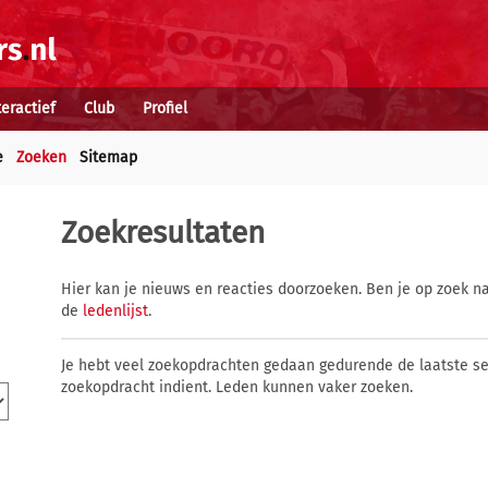
teractief
Club
Profiel
e
Zoeken
Sitemap
Zoekresultaten
Hier kan je nieuws en reacties doorzoeken. Ben je op zoek na
de
ledenlijst
.
Je hebt veel zoekopdrachten gedaan gedurende de laatste s
zoekopdracht indient. Leden kunnen vaker zoeken.