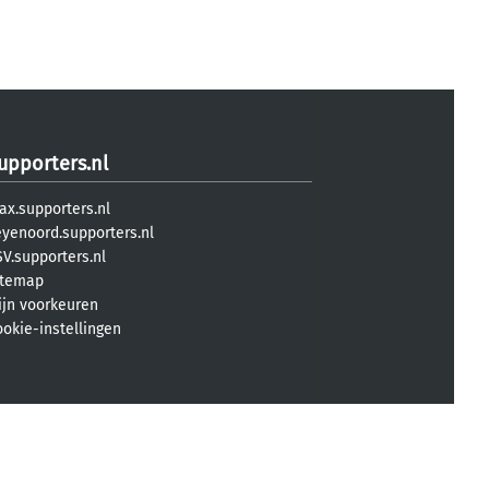
upporters.nl
ax.supporters.nl
eyenoord.supporters.nl
V.supporters.nl
itemap
ijn voorkeuren
ookie-instellingen