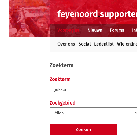
Voorpagina
Nieuws
Forums
In
Over ons
Social
Ledenlijst
Wie onlin
Zoekterm
Zoekterm
Zoekgebied