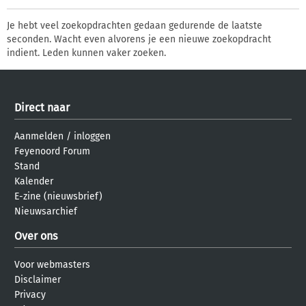
Je hebt veel zoekopdrachten gedaan gedurende de laatste
seconden. Wacht even alvorens je een nieuwe zoekopdracht
indient. Leden kunnen vaker zoeken.
Direct naar
Aanmelden
/
inloggen
Feyenoord Forum
Stand
Kalender
E-zine (nieuwsbrief)
Nieuwsarchief
Over ons
Voor webmasters
Disclaimer
Privacy