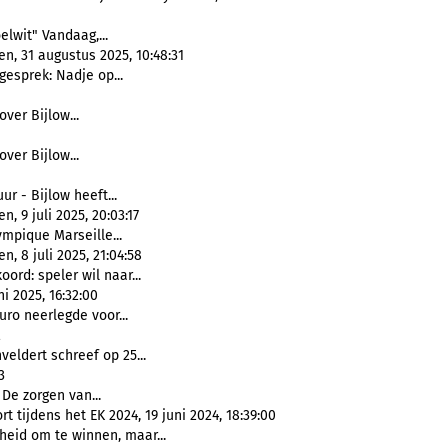
elwit" Vandaag,...
n, 31 augustus 2025, 10:48:31
gesprek: Nadje op...
ver Bijlow...
ver Bijlow...
ur - Bijlow heeft...
 9 juli 2025, 20:03:17
ympique Marseille...
, 8 juli 2025, 21:04:58
ord: speler wil naar...
i 2025, 16:32:00
uro neerlegde voor...
2
eldert schreef op 25...
3
 De zorgen van...
tijdens het EK 2024, 19 juni 2024, 18:39:00
eid om te winnen, maar...