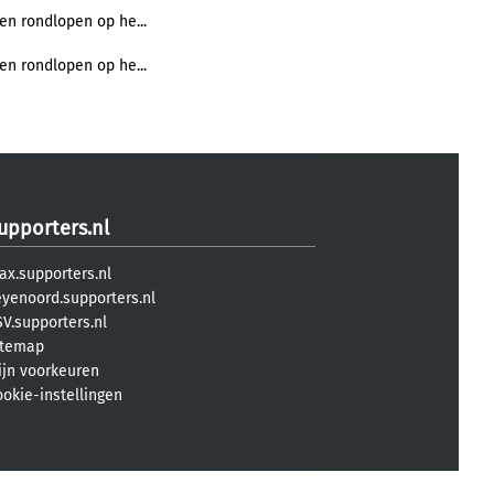
n rondlopen op he...
n rondlopen op he...
upporters.nl
ax.supporters.nl
eyenoord.supporters.nl
V.supporters.nl
itemap
ijn voorkeuren
ookie-instellingen