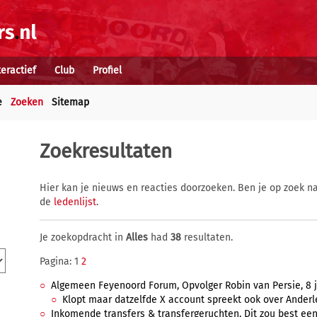
teractief
Club
Profiel
e
Zoeken
Sitemap
Zoekresultaten
Hier kan je nieuws en reacties doorzoeken. Ben je op zoek na
de
ledenlijst
.
Je zoekopdracht in
Alles
had
38
resultaten.
Pagina: 1
2
Algemeen Feyenoord Forum, Opvolger Robin van Persie, 8 ju
Klopt maar datzelfde X account spreekt ook over Anderlec
Inkomende transfers & transfergeruchten, Dit zou best een