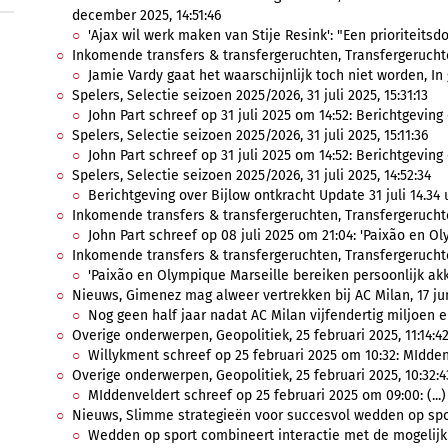
december 2025, 14:51:46
'Ajax wil werk maken van Stije Resink': "Een prioriteitsdo
Inkomende transfers & transfergeruchten, Transfergeruchte
Jamie Vardy gaat het waarschijnlijk toch niet worden, In 
Spelers, Selectie seizoen 2025/2026, 31 juli 2025, 15:31:13
John Part schreef op 31 juli 2025 om 14:52: Berichtgeving o
Spelers, Selectie seizoen 2025/2026, 31 juli 2025, 15:11:36
John Part schreef op 31 juli 2025 om 14:52: Berichtgeving o
Spelers, Selectie seizoen 2025/2026, 31 juli 2025, 14:52:34
Berichtgeving over Bijlow ontkracht Update 31 juli 14.34 u
Inkomende transfers & transfergeruchten, Transfergeruchten,
John Part schreef op 08 juli 2025 om 21:04: 'Paixão en Ol
Inkomende transfers & transfergeruchten, Transfergeruchten
'Paixão en Olympique Marseille bereiken persoonlijk akko
Nieuws, Gimenez mag alweer vertrekken bij AC Milan, 17 jun
Nog geen half jaar nadat AC Milan vijfendertig miljoen e
Overige onderwerpen, Geopolitiek, 25 februari 2025, 11:14:4
Willykment schreef op 25 februari 2025 om 10:32: MIddenv
Overige onderwerpen, Geopolitiek, 25 februari 2025, 10:32:4
MIddenveldert schreef op 25 februari 2025 om 09:00: (...)
Nieuws, Slimme strategieën voor succesvol wedden op sport 
Wedden op sport combineert interactie met de mogelijkh