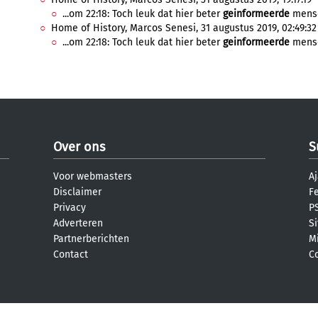
...om 22:18: Toch leuk dat hier beter
geinformeerde
mense
Home of History, Marcos Senesi, 31 augustus 2019, 02:49:32
...om 22:18: Toch leuk dat hier beter
geinformeerde
mense
Over ons
S
Voor webmasters
Aj
Disclaimer
F
Privacy
PS
Adverteren
S
Partnerberichten
M
Contact
C