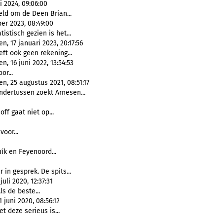
i 2024, 09:06:00
eld om de Deen Brian...
er 2023, 08:49:00
istisch gezien is het...
, 17 januari 2023, 20:17:56
ft ook geen rekening...
, 16 juni 2022, 13:54:53
or...
, 25 augustus 2021, 08:51:17
dertussen zoekt Arnesen...
ff gaat niet op...
voor...
ík en Feyenoord...
n gesprek. De spits...
li 2020, 12:37:31
s de beste...
juni 2020, 08:56:12
 deze serieus is...