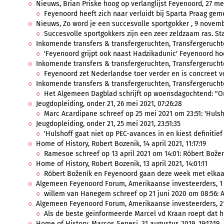
Nieuws, Brian Priske hoog op verlanglijst Feyenoord, 27 me
Feyenoord heeft zich naar verluidt bij Sparta Praag gem
Nieuws, Zo word je een succesvolle sportgokker , 9 novemb
Succesvolle sportgokkers zijn een zeer zeldzaam ras. Stat
Inkomende transfers & transfergeruchten, Transfergeruchten
'Feyenoord grijpt ook naast Hadzikadunic' Feyenoord hoe
Inkomende transfers & transfergeruchten, Transfergeruchten
Feyenoord zet Nederlandse toer verder en is concreet vo
Inkomende transfers & transfergeruchten, Transfergeruchten
Het Algemeen Dagblad schrijft op woensdagochtend: "On
Jeugdopleiding, onder 21, 26 mei 2021, 07:26:28
Marc Acardipane schreef op 25 mei 2021 om 23:51: 'Hulsho
Jeugdopleiding, onder 21, 25 mei 2021, 23:51:35
'Hulshoff gaat niet op PEC-avances in en kiest definitief 
Home of History, Robert Bozenik, 14 april 2021, 11:17:19
Ramesoe schreef op 13 april 2021 om 14:01: Róbert Božen
Home of History, Robert Bozenik, 13 april 2021, 14:01:11
Róbert Boženík en Feyenoord gaan deze week met elkaar i
Algemeen Feyenoord Forum, Amerikaanse investeerders, 1 ju
willem van Hanegem schreef op 21 juni 2020 om 08:56: Al
Algemeen Feyenoord Forum, Amerikaanse investeerders, 21 
Als de beste geïnformeerde Marcel vd Kraan roept dat het
Home of History, Marcos Senesi, 31 augustus 2019, 19:17:19