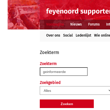
Voorpagina
Nieuws
Forums
In
Over ons
Social
Ledenlijst
Wie onlin
Zoekterm
Zoekterm
Zoekgebied