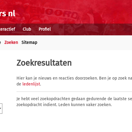
teractief
Club
Profiel
e
Zoeken
Sitemap
Zoekresultaten
Hier kan je nieuws en reacties doorzoeken. Ben je op zoek na
de
ledenlijst
.
Je hebt veel zoekopdrachten gedaan gedurende de laatste s
zoekopdracht indient. Leden kunnen vaker zoeken.