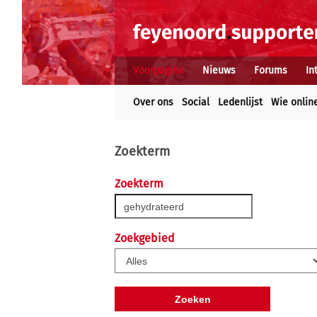
Voorpagina
Nieuws
Forums
In
Over ons
Social
Ledenlijst
Wie onlin
Zoekterm
Zoekterm
Zoekgebied