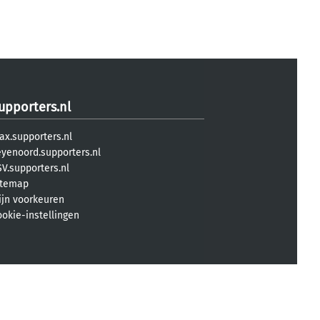
upporters.nl
ax.supporters.nl
eyenoord.supporters.nl
V.supporters.nl
itemap
ijn voorkeuren
ookie-instellingen