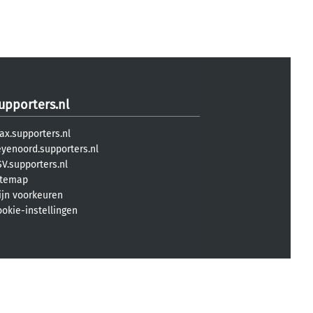
upporters.nl
ax.supporters.nl
eyenoord.supporters.nl
V.supporters.nl
itemap
ijn voorkeuren
ookie-instellingen