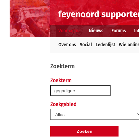
Voorpagina
Nieuws
Forums
In
Over ons
Social
Ledenlijst
Wie onlin
Zoekterm
Zoekterm
Zoekgebied