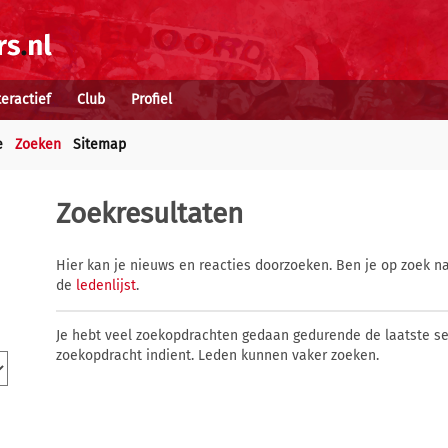
teractief
Club
Profiel
e
Zoeken
Sitemap
Zoekresultaten
Hier kan je nieuws en reacties doorzoeken. Ben je op zoek na
de
ledenlijst
.
Je hebt veel zoekopdrachten gedaan gedurende de laatste s
zoekopdracht indient. Leden kunnen vaker zoeken.