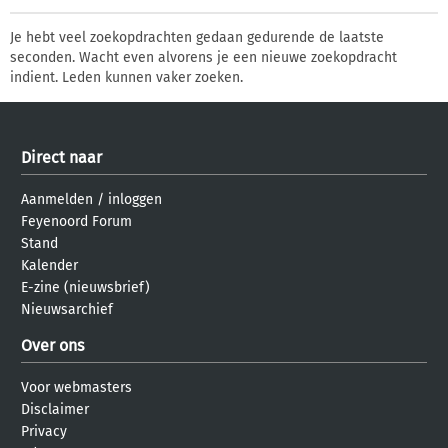
Je hebt veel zoekopdrachten gedaan gedurende de laatste
seconden. Wacht even alvorens je een nieuwe zoekopdracht
indient. Leden kunnen vaker zoeken.
Direct naar
Aanmelden
/
inloggen
Feyenoord Forum
Stand
Kalender
E-zine (nieuwsbrief)
Nieuwsarchief
Over ons
Voor webmasters
Disclaimer
Privacy