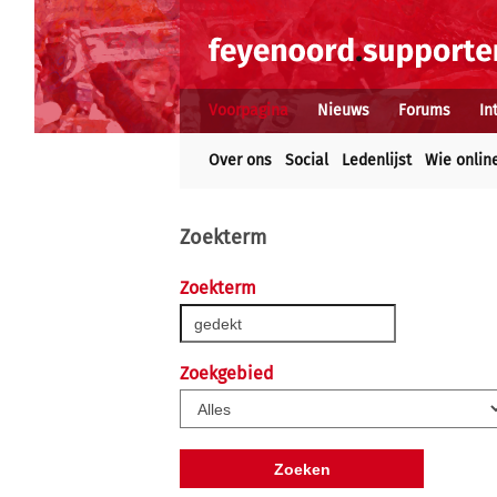
Voorpagina
Nieuws
Forums
In
Over ons
Social
Ledenlijst
Wie onlin
Zoekterm
Zoekterm
Zoekgebied