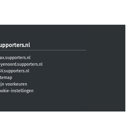
upporters.nl
ax.supporters.nl
eyenoord.supporters.nl
V.supporters.nl
itemap
ijn voorkeuren
ookie-instellingen