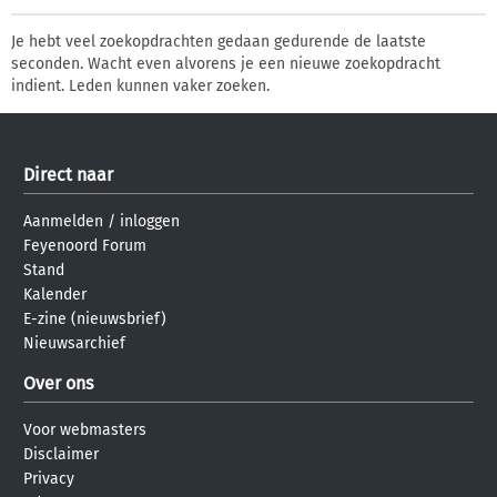
Je hebt veel zoekopdrachten gedaan gedurende de laatste
seconden. Wacht even alvorens je een nieuwe zoekopdracht
indient. Leden kunnen vaker zoeken.
Direct naar
Aanmelden
/
inloggen
Feyenoord Forum
Stand
Kalender
E-zine (nieuwsbrief)
Nieuwsarchief
Over ons
Voor webmasters
Disclaimer
Privacy