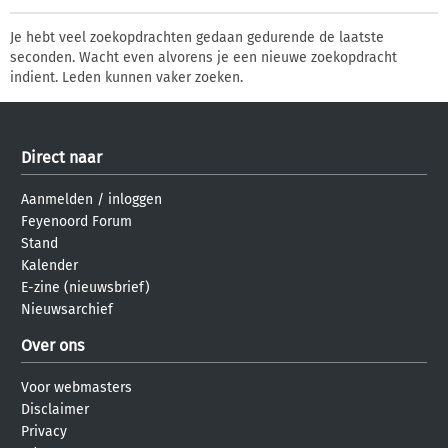
Je hebt veel zoekopdrachten gedaan gedurende de laatste
seconden. Wacht even alvorens je een nieuwe zoekopdracht
indient. Leden kunnen vaker zoeken.
Direct naar
Aanmelden
/
inloggen
Feyenoord Forum
Stand
Kalender
E-zine (nieuwsbrief)
Nieuwsarchief
Over ons
Voor webmasters
Disclaimer
Privacy