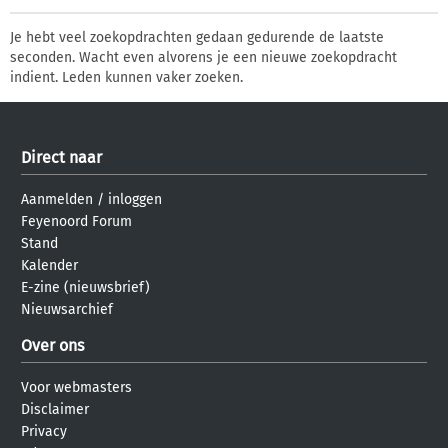
Je hebt veel zoekopdrachten gedaan gedurende de laatste
seconden. Wacht even alvorens je een nieuwe zoekopdracht
indient. Leden kunnen vaker zoeken.
Direct naar
Aanmelden
/
inloggen
Feyenoord Forum
Stand
Kalender
E-zine (nieuwsbrief)
Nieuwsarchief
Over ons
Voor webmasters
Disclaimer
Privacy