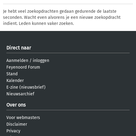
Je hebt veel zoekopdrachten gedaan gedurende de laatste
seconden. Wacht even alvorens je een nieuwe zoekopdracht
indient. Leden kunnen vaker zoeken.
Direct naar
Aanmelden
/
inloggen
Feyenoord Forum
Stand
Kalender
E-zine (nieuwsbrief)
Nieuwsarchief
Over ons
Voor webmasters
Disclaimer
Privacy