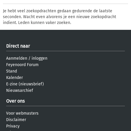
Je hebt veel zoekopdrachten gedaan gedurende de laatste
seconden. Wacht even alvorens je een nieuwe zoekopdracht
indient. Leden kunnen vaker zoeken.
Direct naar
Aanmelden
/
inloggen
Feyenoord Forum
Stand
Kalender
E-zine (nieuwsbrief)
Nieuwsarchief
Over ons
Voor webmasters
Disclaimer
Privacy