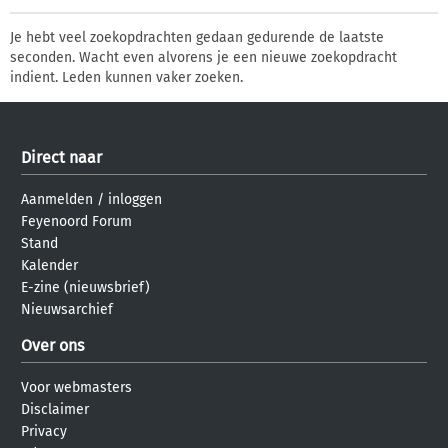
Je hebt veel zoekopdrachten gedaan gedurende de laatste
seconden. Wacht even alvorens je een nieuwe zoekopdracht
indient. Leden kunnen vaker zoeken.
Direct naar
Aanmelden
/
inloggen
Feyenoord Forum
Stand
Kalender
E-zine (nieuwsbrief)
Nieuwsarchief
Over ons
Voor webmasters
Disclaimer
Privacy