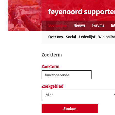
Voorpagina
Nieuws
Forums
In
Over ons
Social
Ledenlijst
Wie onlin
Zoekterm
Zoekterm
Zoekgebied