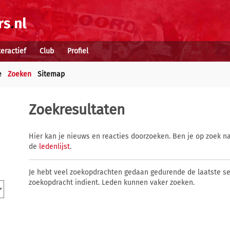
teractief
Club
Profiel
e
Zoeken
Sitemap
Zoekresultaten
Hier kan je nieuws en reacties doorzoeken. Ben je op zoek na
de
ledenlijst
.
Je hebt veel zoekopdrachten gedaan gedurende de laatste s
zoekopdracht indient. Leden kunnen vaker zoeken.