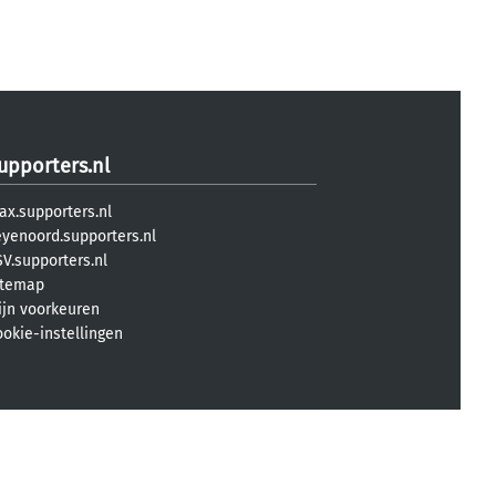
upporters.nl
ax.supporters.nl
eyenoord.supporters.nl
V.supporters.nl
itemap
ijn voorkeuren
ookie-instellingen