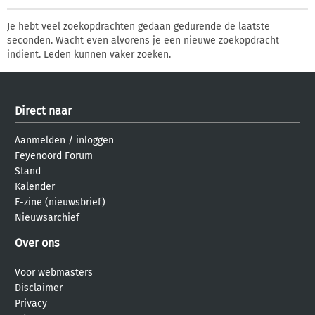
Je hebt veel zoekopdrachten gedaan gedurende de laatste
seconden. Wacht even alvorens je een nieuwe zoekopdracht
indient. Leden kunnen vaker zoeken.
Direct naar
Aanmelden
/
inloggen
Feyenoord Forum
Stand
Kalender
E-zine (nieuwsbrief)
Nieuwsarchief
Over ons
Voor webmasters
Disclaimer
Privacy