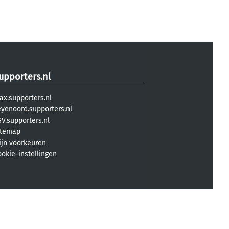
upporters.nl
ax.supporters.nl
eyenoord.supporters.nl
V.supporters.nl
itemap
ijn voorkeuren
ookie-instellingen