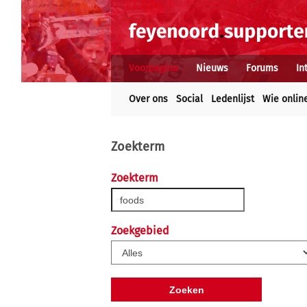
Voorpagina
Nieuws
Forums
In
Over ons
Social
Ledenlijst
Wie onlin
Zoekterm
Zoekterm
Zoekgebied