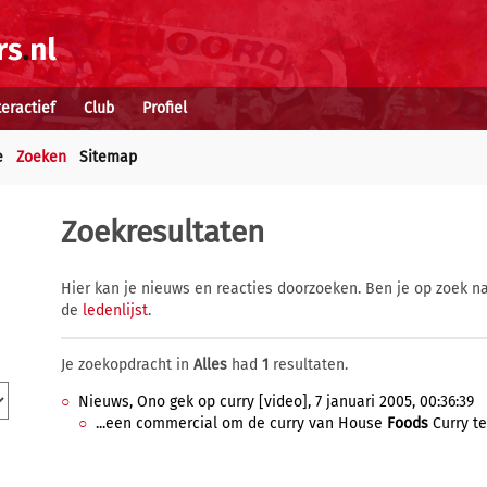
teractief
Club
Profiel
e
Zoeken
Sitemap
Zoekresultaten
Hier kan je nieuws en reacties doorzoeken. Ben je op zoek na
de
ledenlijst
.
Je zoekopdracht in
Alles
had
1
resultaten.
Nieuws, Ono gek op curry [video], 7 januari 2005, 00:36:39
...een commercial om de curry van House
Foods
Curry te