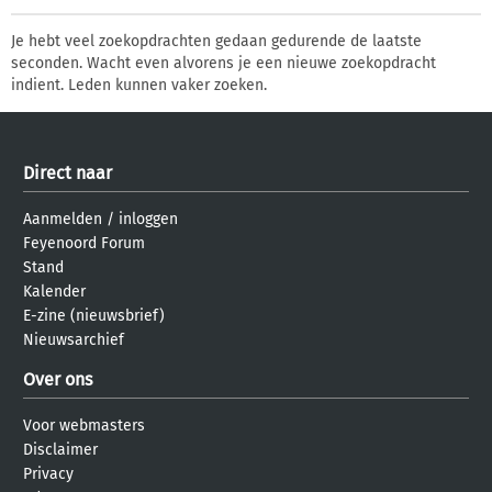
Je hebt veel zoekopdrachten gedaan gedurende de laatste
seconden. Wacht even alvorens je een nieuwe zoekopdracht
indient. Leden kunnen vaker zoeken.
Direct naar
Aanmelden
/
inloggen
Feyenoord Forum
Stand
Kalender
E-zine (nieuwsbrief)
Nieuwsarchief
Over ons
Voor webmasters
Disclaimer
Privacy