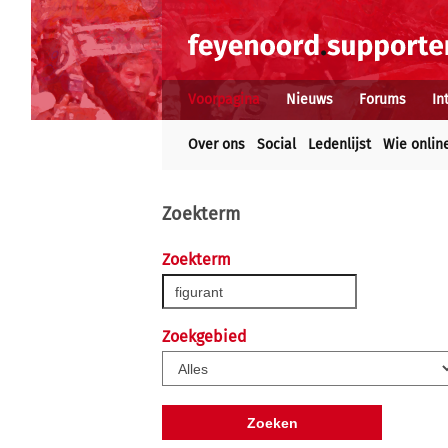
Voorpagina
Nieuws
Forums
In
Over ons
Social
Ledenlijst
Wie onlin
Zoekterm
Zoekterm
Zoekgebied