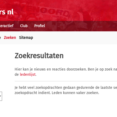
teractief
Club
Profiel
e
Zoeken
Sitemap
Zoekresultaten
Hier kan je nieuws en reacties doorzoeken. Ben je op zoek na
de
ledenlijst
.
Je hebt veel zoekopdrachten gedaan gedurende de laatste s
zoekopdracht indient. Leden kunnen vaker zoeken.