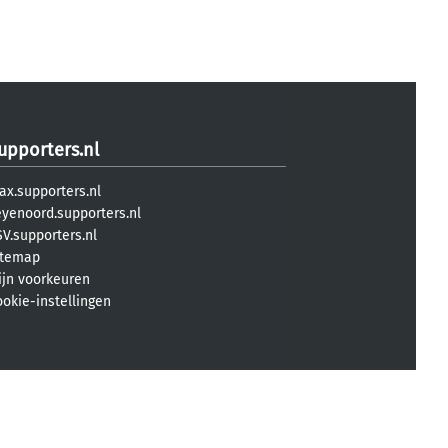
upporters.nl
ax.supporters.nl
eyenoord.supporters.nl
V.supporters.nl
itemap
ijn voorkeuren
ookie-instellingen