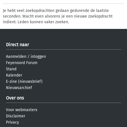
Je hebt veel zoekopdrachten gedaan gedurende de laatste
seconden. Wacht even alvorens je een nieuwe zoekopdracht
indient. Leden kunnen vaker zoeken.
Direct naar
Aanmelden
/
inloggen
Feyenoord Forum
Stand
Kalender
E-zine (nieuwsbrief)
Nieuwsarchief
Over ons
Voor webmasters
Disclaimer
Privacy