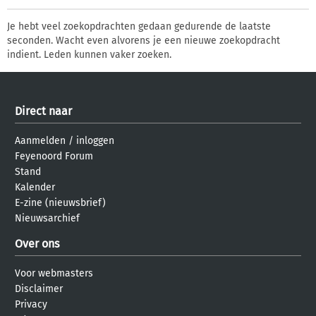
Je hebt veel zoekopdrachten gedaan gedurende de laatste
seconden. Wacht even alvorens je een nieuwe zoekopdracht
indient. Leden kunnen vaker zoeken.
Direct naar
Aanmelden
/
inloggen
Feyenoord Forum
Stand
Kalender
E-zine (nieuwsbrief)
Nieuwsarchief
Over ons
Voor webmasters
Disclaimer
Privacy