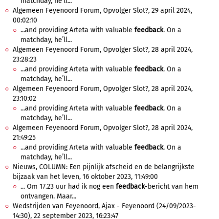
matchday, he’ll...
Algemeen Feyenoord Forum, Opvolger Slot?, 29 april 2024,
00:02:10
...and providing Arteta with valuable
feedback
. On a
matchday, he’ll...
Algemeen Feyenoord Forum, Opvolger Slot?, 28 april 2024,
23:28:23
...and providing Arteta with valuable
feedback
. On a
matchday, he’ll...
Algemeen Feyenoord Forum, Opvolger Slot?, 28 april 2024,
23:10:02
...and providing Arteta with valuable
feedback
. On a
matchday, he’ll...
Algemeen Feyenoord Forum, Opvolger Slot?, 28 april 2024,
21:49:25
...and providing Arteta with valuable
feedback
. On a
matchday, he’ll...
Nieuws, COLUMN: Een pijnlijk afscheid en de belangrijkste
bijzaak van het leven, 16 oktober 2023, 11:49:00
... Om 17.23 uur had ik nog een
feedback
-bericht van hem
ontvangen. Maar...
Wedstrijden van Feyenoord, Ajax - Feyenoord (24/09/2023-
14:30), 22 september 2023, 16:23:47