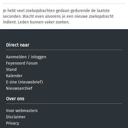
Je hebt veel zoekopdrachten gedaan gedurende de laatste
seconden. Wacht even alvorens je een nieuwe zoekopdracht
indient. Leden kunnen vaker zoeken.
Direct naar
Aanmelden
/
inloggen
Feyenoord Forum
Stand
Kalender
E-zine (nieuwsbrief)
Nieuwsarchief
Over ons
Voor webmasters
Disclaimer
Privacy