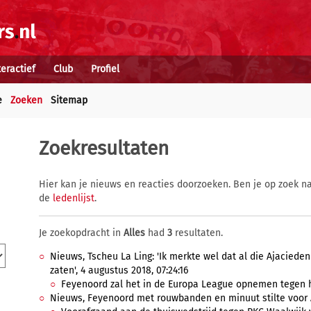
teractief
Club
Profiel
e
Zoeken
Sitemap
Zoekresultaten
Hier kan je nieuws en reacties doorzoeken. Ben je op zoek na
de
ledenlijst
.
Je zoekopdracht in
Alles
had
3
resultaten.
Nieuws, Tscheu La Ling: 'Ik merkte wel dat al die Ajacieden
zaten', 4 augustus 2018, 07:24:16
Feyenoord zal het in de Europa League opnemen tegen he
Nieuws, Feyenoord met rouwbanden en minuut stilte voor A