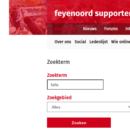
Voorpagina
Nieuws
Forums
In
Over ons
Social
Ledenlijst
Wie onlin
Zoekterm
Zoekterm
Zoekgebied