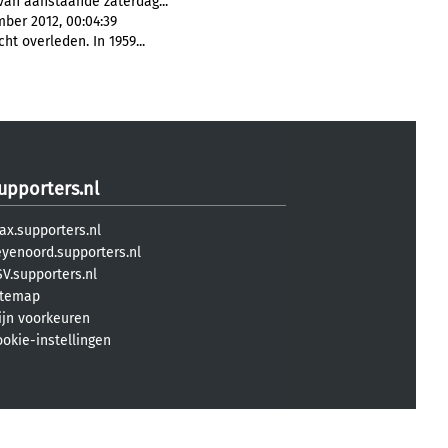
van aanstaande zaterdag...
ber 2012, 00:04:39
t overleden. In 1959...
upporters.nl
ax.supporters.nl
eyenoord.supporters.nl
V.supporters.nl
itemap
ijn voorkeuren
ookie-instellingen