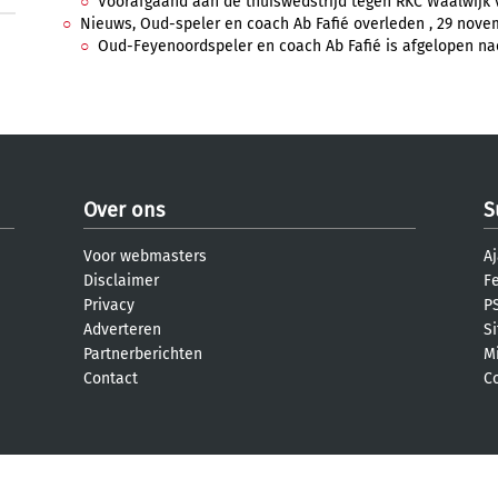
Voorafgaand aan de thuiswedstrijd tegen RKC Waalwijk 
Nieuws, Oud-speler en coach Ab Fafié overleden , 29 novem
Oud-Feyenoordspeler en coach Ab Fafié is afgelopen nach
Over ons
S
Voor webmasters
Aj
Disclaimer
F
Privacy
PS
Adverteren
S
Partnerberichten
M
Contact
C