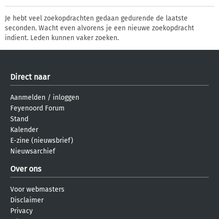
Je hebt veel zoekopdrachten gedaan gedurende de laatste
seconden. Wacht even alvorens je een nieuwe zoekopdracht
indient. Leden kunnen vaker zoeken.
Direct naar
Aanmelden
/
inloggen
Feyenoord Forum
Stand
Kalender
E-zine (nieuwsbrief)
Nieuwsarchief
Over ons
Voor webmasters
Disclaimer
Privacy