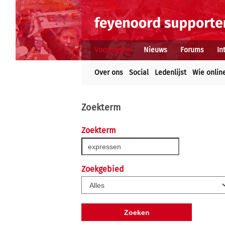
Voorpagina
Nieuws
Forums
In
Over ons
Social
Ledenlijst
Wie onlin
Zoekterm
Zoekterm
Zoekgebied