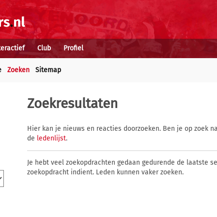
teractief
Club
Profiel
e
Zoeken
Sitemap
Zoekresultaten
Hier kan je nieuws en reacties doorzoeken. Ben je op zoek na
de
ledenlijst
.
Je hebt veel zoekopdrachten gedaan gedurende de laatste s
zoekopdracht indient. Leden kunnen vaker zoeken.