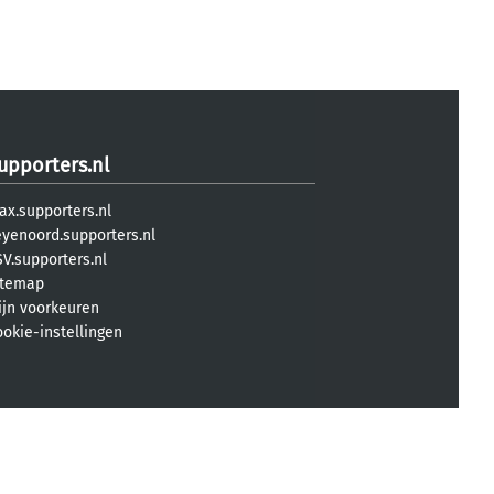
upporters.nl
ax.supporters.nl
eyenoord.supporters.nl
V.supporters.nl
itemap
ijn voorkeuren
ookie-instellingen