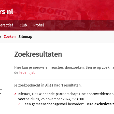
teractief
Club
Profiel
e
Zoeken
Sitemap
Zoekresultaten
Hier kan je nieuws en reacties doorzoeken. Ben je op zoek na
de
ledenlijst
.
Je zoekopdracht in
Alles
had
1
resultaten.
Nieuws, Het winnende partnerschap: Hoe sportweddenscha
voetbalclubs, 25 november 2024, 19:31:00
...een gemeenschapsgevoel bevordert. Deze
exclusives
z