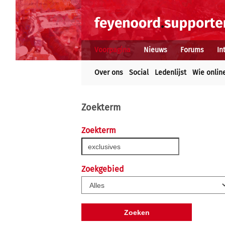
Voorpagina
Nieuws
Forums
In
Over ons
Social
Ledenlijst
Wie onlin
Zoekterm
Zoekterm
Zoekgebied