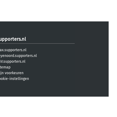
upporters.nl
ax.supporters.nl
eyenoord.supporters.nl
V.supporters.nl
itemap
ijn voorkeuren
ookie-instellingen