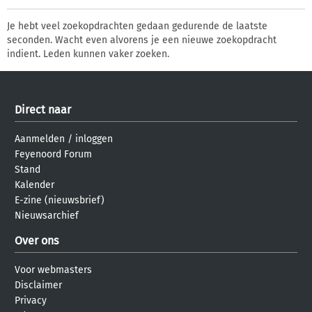
Je hebt veel zoekopdrachten gedaan gedurende de laatste
seconden. Wacht even alvorens je een nieuwe zoekopdracht
indient. Leden kunnen vaker zoeken.
Direct naar
Aanmelden
/
inloggen
Feyenoord Forum
Stand
Kalender
E-zine (nieuwsbrief)
Nieuwsarchief
Over ons
Voor webmasters
Disclaimer
Privacy