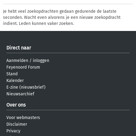
Je hebt veel zoekopdrachten gedaan gedurende de laatste
seconden. Wacht even alvorens je een nieuwe zoekopdracht
indient. Leden kunnen vaker zoeken.
Direct naar
Aanmelden
/
inloggen
Feyenoord Forum
Stand
Kalender
E-zine (nieuwsbrief)
Nieuwsarchief
Over ons
Voor webmasters
Disclaimer
Privacy