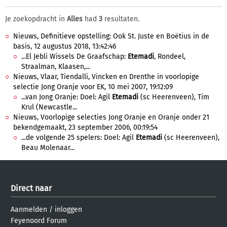
Je zoekopdracht in
Alles
had
3
resultaten.
Nieuws, Definitieve opstelling: Ook St. Juste en Boëtius in de
basis, 12 augustus 2018, 13:42:46
...El Jebli Wissels De Graafschap:
Etemadi
, Rondeel,
Straalman, Klaasen,...
Nieuws, Vlaar, Tiendalli, Vincken en Drenthe in voorlopige
selectie Jong Oranje voor EK, 10 mei 2007, 19:12:09
...van Jong Oranje: Doel: Agil
Etemadi
(sc Heerenveen), Tim
Krul (Newcastle...
Nieuws, Voorlopige selecties Jong Oranje en Oranje onder 21
bekendgemaakt, 23 september 2006, 00:19:54
...de volgende 25 spelers: Doel: Agil
Etemadi
(sc Heerenveen),
Beau Molenaar...
Direct naar
Aanmelden
/
inloggen
Feyenoord Forum