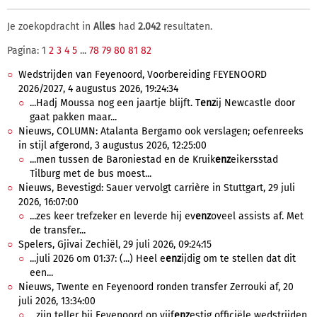
Je zoekopdracht in
Alles
had
2.042
resultaten.
Pagina: 1
2
3
4
5
...
78
79
80
81
82
Wedstrijden van Feyenoord, Voorbereiding FEYENOORD
2026/2027, 4 augustus 2026, 19:24:34
...Hadj Moussa nog een jaartje blijft. T
enz
ij Newcastle door
gaat pakken maar...
Nieuws, COLUMN: Atalanta Bergamo ook verslagen; oefenreeks
in stijl afgerond, 3 augustus 2026, 12:25:00
...men tussen de Baroniestad en de Kruik
enz
eikersstad
Tilburg met de bus moest...
Nieuws, Bevestigd: Sauer vervolgt carrière in Stuttgart, 29 juli
2026, 16:07:00
...zes keer trefzeker en leverde hij ev
enz
oveel assists af. Met
de transfer...
Spelers, Gjivai Zechiël, 29 juli 2026, 09:24:15
...juli 2026 om 01:37: (...) Heel e
enz
ijdig om te stellen dat dit
een...
Nieuws, Twente en Feyenoord ronden transfer Zerrouki af, 20
juli 2026, 13:34:00
...zijn teller bij Feyenoord op vijf
enz
estig officiële wedstrijden