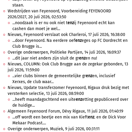
staan.
Wedstrijden van Feyenoord, Voorbereiding FEYENOORD
2026/2027, 20 juli 2026, 02:53:50
...noodzaak is er nu ook niet t
enz
ij Feyenoord echt kan
cashen dan moet je wel...
Nieuws, Feyenoord verslaat ook Charleroi, 17 juli 2026, 16:38:00
...door Feyenoord. Na eerdere oef
enz
eges op FC Dordrecht en
Club Brugge is...
Overige onderwerpen, Politieke Partijen, 14 juli 2026, 16:09:37
...dit jaar niet anders zijn sluit de gr
enz
en nu!
Nieuws, COLUMN: Ook Club Brugge aan de zegekar gebonden, 13
juli 2026, 11:59:00
...vier clubs binnen de gemeentelijke gr
enz
en, inclusief
Xerxes, de club waar...
Nieuws, Update transferzomer Feyenoord, Rigaux druk bezig met
versterken selectie, 13 juli 2026, 08:59:00
...heeft maandagochtend een uite
enz
etting gepubliceerd over
de huidige...
Algemeen Feyenoord Forum, Dévy Rigaux, 11 juli 2026, 01:40:19
...off wordt een beetje een mix van Kieft
enz
. en de Dick Voor
Mekaar Podcast....
Overige onderwerpen, Muziek, 9 juli 2026, 00:31:11