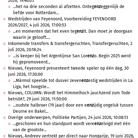
2026, 19:46:05
...het na drie seconden al afzetten. Onteg
enz
eggenlijk de
liefde voor Rotterdam...
Wedstrijden van Feyenoord, Voorbereiding FEYENOORD
2026/2027, 4 juli 2026, 17:00:53
...en momenten dat het even teg
enz
it. Dan moet je doorgaan
waarin je gelooft....
Inkomende transfers & transfergeruchten, Transfergeruchten, 2
juli 2026, 20:18:24
...is keeper bij het Argentijnse San Lor
enz
o. Begin 2025 werd
hij gepromoveerd...
Nieuws, Feyenoord presenteert tweede speler op één dag, 30
juni 2026, 17:30:00
...Mármol speelde tot dusver zeven
enz
estig wedstrijden in La
Liga, het hoogste...
Nieuws, COLUMN: Wordt het Himmelhoch jauchzend zum Tode
betrübt?, 29 juni 2026, 11:50:00
...oudste halbroer (19 jaar) door een e
enz
ijdig ongeluk tussen
Deurne en Bakel...
Overige onderwerpen, Politieke Partijen, 24 juni 2026, 10:08:13
...geschoren en hun standpunt wordt vere
enz
elvigd met één
van de grootste...
Nieuws, Andreev vertrekt per direct naar Hongarije, 19 juni 2026,