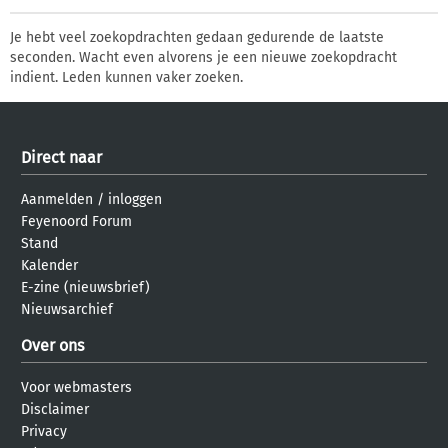
Je hebt veel zoekopdrachten gedaan gedurende de laatste
seconden. Wacht even alvorens je een nieuwe zoekopdracht
indient. Leden kunnen vaker zoeken.
Direct naar
Aanmelden
/
inloggen
Feyenoord Forum
Stand
Kalender
E-zine (nieuwsbrief)
Nieuwsarchief
Over ons
Voor webmasters
Disclaimer
Privacy