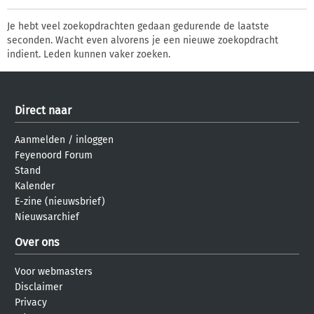
Je hebt veel zoekopdrachten gedaan gedurende de laatste
seconden. Wacht even alvorens je een nieuwe zoekopdracht
indient. Leden kunnen vaker zoeken.
Direct naar
Aanmelden
/
inloggen
Feyenoord Forum
Stand
Kalender
E-zine (nieuwsbrief)
Nieuwsarchief
Over ons
Voor webmasters
Disclaimer
Privacy