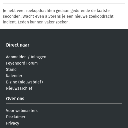
Je hebt veel zoekopdrachten gedaan gedurende de laatste
seconden. Wacht even alvorens je een nieuwe zoekopdracht
indient. Leden kunnen vaker zoeken.
Direct naar
Aanmelden
/
inloggen
Feyenoord Forum
Stand
Kalender
E-zine (nieuwsbrief)
Nieuwsarchief
Over ons
Voor webmasters
Disclaimer
Privacy