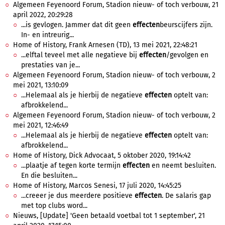
Algemeen Feyenoord Forum, Stadion nieuw- of toch verbouw, 21
april 2022, 20:29:28
...is gevlogen. Jammer dat dit geen
effecten
beurscijfers zijn.
In- en intreurig...
Home of History, Frank Arnesen (TD), 13 mei 2021, 22:48:21
...elftal teveel met alle negatieve bij
effecten
/gevolgen en
prestaties van je...
Algemeen Feyenoord Forum, Stadion nieuw- of toch verbouw, 2
mei 2021, 13:10:09
...Helemaal als je hierbij de negatieve
effecten
optelt van:
afbrokkelend...
Algemeen Feyenoord Forum, Stadion nieuw- of toch verbouw, 2
mei 2021, 12:46:49
...Helemaal als je hierbij de negatieve
effecten
optelt van:
afbrokkelend...
Home of History, Dick Advocaat, 5 oktober 2020, 19:14:42
...plaatje af tegen korte termijn
effecten
en neemt besluiten.
En die besluiten...
Home of History, Marcos Senesi, 17 juli 2020, 14:45:25
...creeer je dus meerdere positieve
effecten
. De salaris gap
met top clubs word...
Nieuws, [Update] 'Geen betaald voetbal tot 1 september', 21