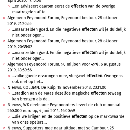
april 2020, 17:15:00
...en adviseert daarom eerst de
effecten
van de overige
maatregelen af te...
Algemeen Feyenoord Forum, Feyenoord bestuur, 28 oktober
2019, 21:20:55
...maar zelden goed. En die negatieve
effecten
wil je duidelijk
niet onder ogen...
Algemeen Feyenoord Forum, Feyenoord bestuur, 28 oktober
2019, 20:35:02
...maar zelden goed. En die negatieve
effecten
wil je duidelijk
niet onder ogen...
Algemeen Feyenoord Forum, 90 miljoen voor 49%, 6 augustus
2019, 18:59:56
...zulke goede ervaringen mee, vliegwiel
effecten
. Overigens
ook niet op het...
Nieuws, COLUMN: De Kuip, 18 november 2018, 23:11:00
...stadion aan de Maas dezelfde magische
effecten
teweeg
kan brengen als de...
Nieuws, WK deelname Feyenoorders levert de club minimaal
260.000 euro op, 4 juni 2014, 16:00:49
...die we krijgen en de positieve
effecten
op de marktwaarde
van onze spelers....
Nieuws, Supporters mee naar uitduel met sc Cambuur, 25