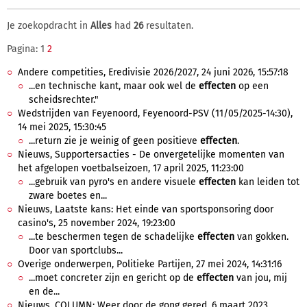
Je zoekopdracht in
Alles
had
26
resultaten.
Pagina: 1
2
Andere competities, Eredivisie 2026/2027, 24 juni 2026, 15:57:18
...en technische kant, maar ook wel de
effecten
op een
scheidsrechter."
Wedstrijden van Feyenoord, Feyenoord-PSV (11/05/2025-14:30),
14 mei 2025, 15:30:45
...return zie je weinig of geen positieve
effecten
.
Nieuws, Supportersacties - De onvergetelijke momenten van
het afgelopen voetbalseizoen, 17 april 2025, 11:23:00
...gebruik van pyro's en andere visuele
effecten
kan leiden tot
zware boetes en...
Nieuws, Laatste kans: Het einde van sportsponsoring door
casino's, 25 november 2024, 19:23:00
...te beschermen tegen de schadelijke
effecten
van gokken.
Door van sportclubs...
Overige onderwerpen, Politieke Partijen, 27 mei 2024, 14:31:16
...moet concreter zijn en gericht op de
effecten
van jou, mij
en de...
Nieuws, COLUMN: Weer door de gong gered, 6 maart 2023,