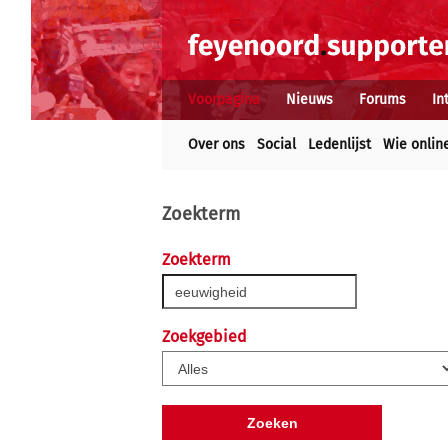
Voorpagina
Nieuws
Forums
In
Over ons
Social
Ledenlijst
Wie onlin
Zoekterm
Zoekterm
Zoekgebied