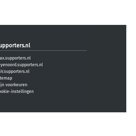
upporters.nl
ax.supporters.nl
eyenoord.supporters.nl
V.supporters.nl
itemap
ijn voorkeuren
ookie-instellingen