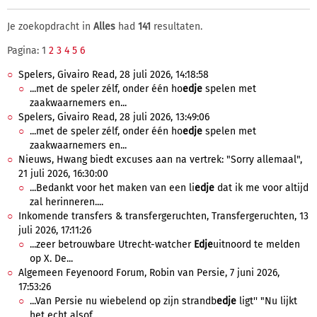
Je zoekopdracht in
Alles
had
141
resultaten.
Pagina: 1
2
3
4
5
6
Spelers, Givairo Read, 28 juli 2026, 14:18:58
...met de speler zélf, onder één ho
edje
spelen met
zaakwaarnemers en...
Spelers, Givairo Read, 28 juli 2026, 13:49:06
...met de speler zélf, onder één ho
edje
spelen met
zaakwaarnemers en...
Nieuws, Hwang biedt excuses aan na vertrek: "Sorry allemaal",
21 juli 2026, 16:30:00
...Bedankt voor het maken van een li
edje
dat ik me voor altijd
zal herinneren....
Inkomende transfers & transfergeruchten, Transfergeruchten, 13
juli 2026, 17:11:26
...zeer betrouwbare Utrecht-watcher
Edje
uitnoord te melden
op X. De...
Algemeen Feyenoord Forum, Robin van Persie, 7 juni 2026,
17:53:26
...Van Persie nu wiebelend op zijn strandb
edje
ligt'' "Nu lijkt
het echt alsof...