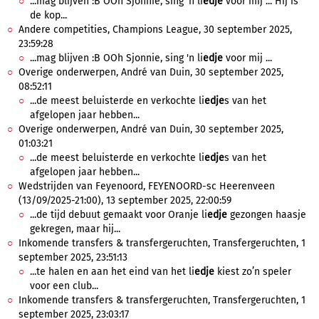
...mag blijven :B OOh Sjonnie, sing 'n li
edje
voor mij ... Hij is
de kop...
Andere competities, Champions League, 30 september 2025,
23:59:28
...mag blijven :B OOh Sjonnie, sing 'n li
edje
voor mij ...
Overige onderwerpen, André van Duin, 30 september 2025,
08:52:11
...de meest beluisterde en verkochte li
edje
s van het
afgelopen jaar hebben...
Overige onderwerpen, André van Duin, 30 september 2025,
01:03:21
...de meest beluisterde en verkochte li
edje
s van het
afgelopen jaar hebben...
Wedstrijden van Feyenoord, FEYENOORD-sc Heerenveen
(13/09/2025-21:00), 13 september 2025, 22:00:59
...de tijd debuut gemaakt voor Oranje li
edje
gezongen haasje
gekregen, maar hij...
Inkomende transfers & transfergeruchten, Transfergeruchten, 1
september 2025, 23:51:13
...te halen en aan het eind van het li
edje
kiest zo’n speler
voor een club...
Inkomende transfers & transfergeruchten, Transfergeruchten, 1
september 2025, 23:03:17