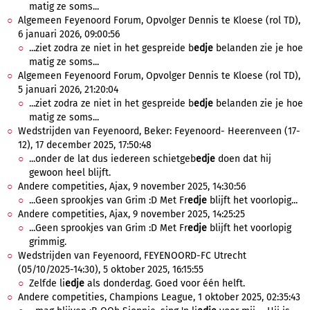
matig ze soms...
Algemeen Feyenoord Forum, Opvolger Dennis te Kloese (rol TD),
6 januari 2026, 09:00:56
...ziet zodra ze niet in het gespreide b
edje
belanden zie je hoe
matig ze soms...
Algemeen Feyenoord Forum, Opvolger Dennis te Kloese (rol TD),
5 januari 2026, 21:20:04
...ziet zodra ze niet in het gespreide b
edje
belanden zie je hoe
matig ze soms...
Wedstrijden van Feyenoord, Beker: Feyenoord- Heerenveen (17-
12), 17 december 2025, 17:50:48
...onder de lat dus iedereen schietgeb
edje
doen dat hij
gewoon heel blijft.
Andere competities, Ajax, 9 november 2025, 14:30:56
...Geen sprookjes van Grim :D Met Fr
edje
blijft het voorlopig...
Andere competities, Ajax, 9 november 2025, 14:25:25
...Geen sprookjes van Grim :D Met Fr
edje
blijft het voorlopig
grimmig.
Wedstrijden van Feyenoord, FEYENOORD-FC Utrecht
(05/10/2025-14:30), 5 oktober 2025, 16:15:55
Zelfde li
edje
als donderdag. Goed voor één helft.
Andere competities, Champions League, 1 oktober 2025, 02:35:43