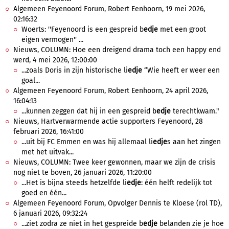
Algemeen Feyenoord Forum, Robert Eenhoorn, 19 mei 2026,
02:16:32
Woerts: ''Feyenoord is een gespreid b
edje
met een groot
eigen vermogen'' ...
Nieuws, COLUMN: Hoe een dreigend drama toch een happy end
werd, 4 mei 2026, 12:00:00
...zoals Doris in zijn historische li
edje
“Wie heeft er weer een
goal...
Algemeen Feyenoord Forum, Robert Eenhoorn, 24 april 2026,
16:04:13
...kunnen zeggen dat hij in een gespreid b
edje
terechtkwam."
Nieuws, Hartverwarmende actie supporters Feyenoord, 28
februari 2026, 16:41:00
...uit bij FC Emmen en was hij allemaal li
edje
s aan het zingen
met het uitvak...
Nieuws, COLUMN: Twee keer gewonnen, maar we zijn de crisis
nog niet te boven, 26 januari 2026, 11:20:00
...Het is bijna steeds hetzelfde li
edje
: één helft redelijk tot
goed en één...
Algemeen Feyenoord Forum, Opvolger Dennis te Kloese (rol TD),
6 januari 2026, 09:32:24
...ziet zodra ze niet in het gespreide b
edje
belanden zie je hoe