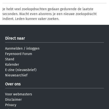
Je hebt veel zoekopdrachten gedaan gedurende de laatste
seconden. Wacht even alvorens je een nieuwe zoekopdracht
indient. Leden kunnen vaker zoeken.
Direct naar
Aanmelden
/
inloggen
Feyenoord Forum
Stand
Kalender
E-zine (nieuwsbrief)
Nieuwsarchief
Over ons
Voor webmasters
Disclaimer
Privacy