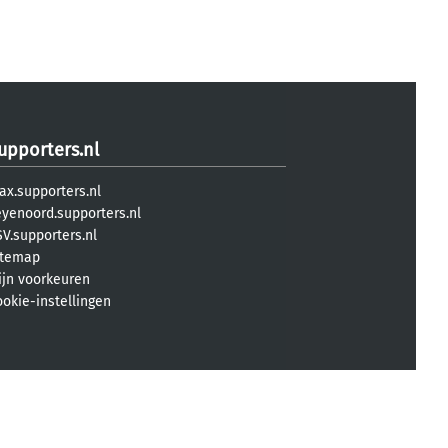
upporters.nl
ax.supporters.nl
eyenoord.supporters.nl
V.supporters.nl
itemap
ijn voorkeuren
ookie-instellingen