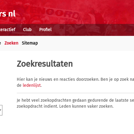
teractief
Club
Profiel
e
Zoeken
Sitemap
Zoekresultaten
Hier kan je nieuws en reacties doorzoeken. Ben je op zoek na
de
ledenlijst
.
Je hebt veel zoekopdrachten gedaan gedurende de laatste s
zoekopdracht indient. Leden kunnen vaker zoeken.