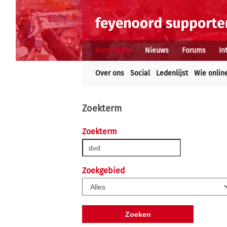
Voorpagina
Nieuws
Forums
In
Over ons
Social
Ledenlijst
Wie onlin
Zoekterm
Zoekterm
Zoekgebied