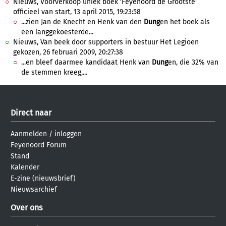
Nieuws, Voorverkoop uniek boek 'Feyenoord de Grootste'
officieel van start, 13 april 2015, 19:23:58
...zien Jan de Knecht en Henk van den
Dung
en het boek als
een langgekoesterde...
Nieuws, Van beek door supporters in bestuur Het Legioen
gekozen, 26 februari 2009, 20:27:38
...en bleef daarmee kandidaat Henk van
Dung
en, die 32% van
de stemmen kreeg,...
Direct naar
Aanmelden
/
inloggen
Feyenoord Forum
Stand
Kalender
E-zine (nieuwsbrief)
Nieuwsarchief
Over ons