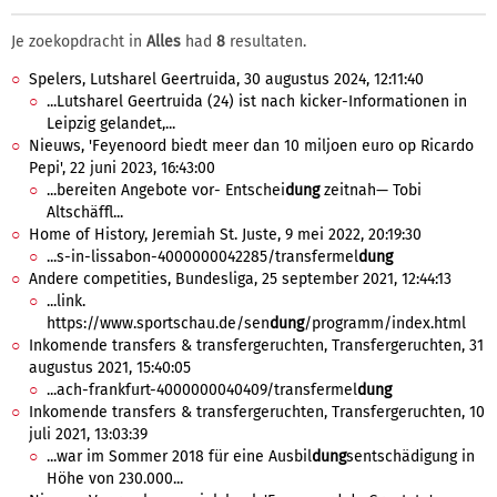
Je zoekopdracht in
Alles
had
8
resultaten.
Spelers, Lutsharel Geertruida, 30 augustus 2024, 12:11:40
...Lutsharel Geertruida (24) ist nach kicker-Informationen in
Leipzig gelandet,...
Nieuws, 'Feyenoord biedt meer dan 10 miljoen euro op Ricardo
Pepi', 22 juni 2023, 16:43:00
...bereiten Angebote vor- Entschei
dung
zeitnah— Tobi
Altschäffl...
Home of History, Jeremiah St. Juste, 9 mei 2022, 20:19:30
...s-in-lissabon-4000000042285/transfermel
dung
Andere competities, Bundesliga, 25 september 2021, 12:44:13
...link.
https://www.sportschau.de/sen
dung
/programm/index.html
Inkomende transfers & transfergeruchten, Transfergeruchten, 31
augustus 2021, 15:40:05
...ach-frankfurt-4000000040409/transfermel
dung
Inkomende transfers & transfergeruchten, Transfergeruchten, 10
juli 2021, 13:03:39
...war im Sommer 2018 für eine Ausbil
dung
sentschädigung in
Höhe von 230.000...