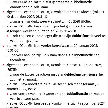
...over eens en dat zijn zelf gecreëerde
dubbelfunctie
onhoudbaar is ook. Maar...
Algemeen Feyenoord Forum, Opvolger Dennis te Kloese (rol TD),
20 december 2025, 08:31:42
...crisis en hij duikt weer weg met zijn
dubbelfunctie
.
Nieuws, COLUMN: Feyenoord bijna het goudhaantje van
afgelopen weekend, 10 februari 2025, 15:45:00
...ook nog een clubmanager die met zijn
dubbelfunctie
veel te
veel hooi op zijn...
Nieuws, COLUMN: Nog verder bergafwaarts, 22 januari 2025,
16:30:00
...te veel hooi op zijn vork nam door als
dubbelfunctie
het
technisch...
Algemeen Feyenoord Forum, Dennis te Kloese, 12 januari 2025,
17:17:59
...naar de kloten geholpen met zijn
dubbelfunctie
. Meneertje
zou het allemaal...
Nieuws, "Feyenoord stelt nieuwe technisch manager aan", 10
oktober 2024, 15:45:00
...het vertrek van Frank Arnesen een
dubbelfunctie
en was de
voorbije twee jaar...
Nieuws, COLUMN: Een beetje komkommertijd, 9 september 2024,