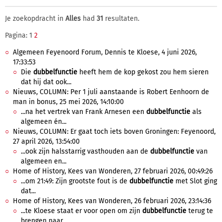
Je zoekopdracht in
Alles
had
31
resultaten.
Pagina: 1
2
Algemeen Feyenoord Forum, Dennis te Kloese, 4 juni 2026,
17:33:53
Die
dubbelfunctie
heeft hem de kop gekost zou hem sieren
dat hij dat ook...
Nieuws, COLUMN: Per 1 juli aanstaande is Robert Eenhoorn de
man in bonus, 25 mei 2026, 14:10:00
...na het vertrek van Frank Arnesen een
dubbelfunctie
als
algemeen én...
Nieuws, COLUMN: Er gaat toch iets boven Groningen: Feyenoord,
27 april 2026, 13:54:00
...ook zijn halsstarrig vasthouden aan de
dubbelfunctie
van
algemeen en...
Home of History, Kees van Wonderen, 27 februari 2026, 00:49:26
...om 21:49: Zijn grootste fout is de
dubbelfunctie
met Slot ging
dat...
Home of History, Kees van Wonderen, 26 februari 2026, 23:14:36
...te Kloese staat er voor open om zijn
dubbelfunctie
terug te
brengen naar...