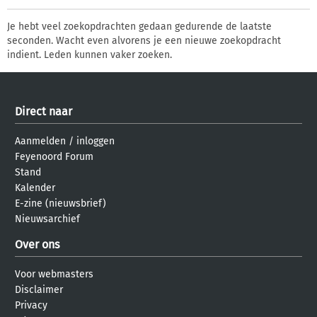
Je hebt veel zoekopdrachten gedaan gedurende de laatste
seconden. Wacht even alvorens je een nieuwe zoekopdracht
indient. Leden kunnen vaker zoeken.
Direct naar
Aanmelden
/
inloggen
Feyenoord Forum
Stand
Kalender
E-zine (nieuwsbrief)
Nieuwsarchief
Over ons
Voor webmasters
Disclaimer
Privacy