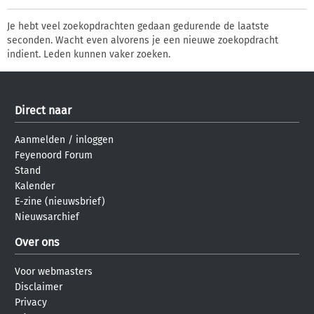
Je hebt veel zoekopdrachten gedaan gedurende de laatste
seconden. Wacht even alvorens je een nieuwe zoekopdracht
indient. Leden kunnen vaker zoeken.
Direct naar
Aanmelden
/
inloggen
Feyenoord Forum
Stand
Kalender
E-zine (nieuwsbrief)
Nieuwsarchief
Over ons
Voor webmasters
Disclaimer
Privacy