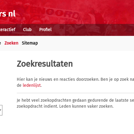
teractief
Club
Profiel
e
Zoeken
Sitemap
Zoekresultaten
Hier kan je nieuws en reacties doorzoeken. Ben je op zoek na
de
ledenlijst
.
Je hebt veel zoekopdrachten gedaan gedurende de laatste s
zoekopdracht indient. Leden kunnen vaker zoeken.