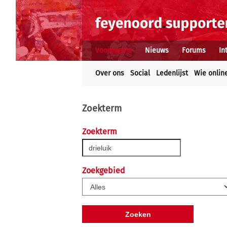
Voorpagina
Nieuws
Forums
In
Over ons
Social
Ledenlijst
Wie onlin
Zoekterm
Zoekterm
Zoekgebied