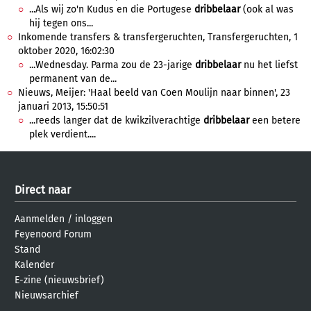
...Als wij zo'n Kudus en die Portugese
dribbelaar
(ook al was
hij tegen ons...
Inkomende transfers & transfergeruchten, Transfergeruchten, 1
oktober 2020, 16:02:30
...Wednesday. Parma zou de 23-jarige
dribbelaar
nu het liefst
permanent van de...
Nieuws, Meijer: 'Haal beeld van Coen Moulijn naar binnen', 23
januari 2013, 15:50:51
...reeds langer dat de kwikzilverachtige
dribbelaar
een betere
plek verdient....
Direct naar
Aanmelden
/
inloggen
Feyenoord Forum
Stand
Kalender
E-zine (nieuwsbrief)
Nieuwsarchief