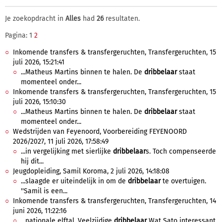
Je zoekopdracht in
Alles
had
26
resultaten.
Pagina: 1
2
Inkomende transfers & transfergeruchten, Transfergeruchten, 15
juli 2026, 15:21:41
...Matheus Martins binnen te halen. De
dribbelaar
staat
momenteel onder...
Inkomende transfers & transfergeruchten, Transfergeruchten, 15
juli 2026, 15:10:30
...Matheus Martins binnen te halen. De
dribbelaar
staat
momenteel onder...
Wedstrijden van Feyenoord, Voorbereiding FEYENOORD
2026/2027, 11 juli 2026, 17:58:49
...in vergelijking met sierlijke
dribbelaar
s. Toch compenseerde
hij dit...
Jeugdopleiding, Samil Koroma, 2 juli 2026, 14:18:08
...slaagde er uiteindelijk in om de
dribbelaar
te overtuigen.
''Samil is een...
Inkomende transfers & transfergeruchten, Transfergeruchten, 14
juni 2026, 11:22:16
...nationale elftal. Veelzijdige
dribbelaar
Wat Sato interessant