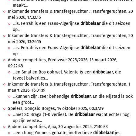
maakt...
Inkomende transfers & transfergeruchten, Transfergeruchten, 20
mei 2026, 17:32:16
...is. Ferrah is een Frans-Algerijnse
dribbelaar
die dit seizoen
op...
Inkomende transfers & transfergeruchten, Transfergeruchten, 20
mei 2026, 13:26:15
...is. Ferrah is een Frans-Algerijnse
dribbelaar
die dit seizoen
op...
Andere competities, Eredivisie 2025/2026, 15 maart 2026,
09:22:48
...en Smal en Bos ook wel. Valente is een
dribbelaar
, die
teveel balverlies...
Inkomende transfers & transfergeruchten, Transfergeruchten, 1
maart 2026, 16:01:19
...kunnen zijn, zeer behendige
dribbelaar
. En die Nijstad is ook
een groot...
Spelers, Gonçalo Borges, 14 oktober 2025, 00:37:19
...met SC Braga (1-0 verlies). De
dribbelaar
wacht echter nog
op zijn eerste...
Andere competities, Ajax, 30 augustus 2025, 21:10:33
...een hoog Youness gehalte, ineffectieve
dribbelaar
tjes.