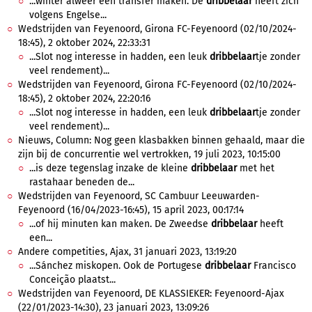
...winter alweer een transfer maken. De
dribbelaar
heeft zich
volgens Engelse...
Wedstrijden van Feyenoord, Girona FC-Feyenoord (02/10/2024-
18:45), 2 oktober 2024, 22:33:31
...Slot nog interesse in hadden, een leuk
dribbelaar
tje zonder
veel rendement)...
Wedstrijden van Feyenoord, Girona FC-Feyenoord (02/10/2024-
18:45), 2 oktober 2024, 22:20:16
...Slot nog interesse in hadden, een leuk
dribbelaar
tje zonder
veel rendement)...
Nieuws, Column: Nog geen klasbakken binnen gehaald, maar die
zijn bij de concurrentie wel vertrokken, 19 juli 2023, 10:15:00
...is deze tegenslag inzake de kleine
dribbelaar
met het
rastahaar beneden de...
Wedstrijden van Feyenoord, SC Cambuur Leeuwarden-
Feyenoord (16/04/2023-16:45), 15 april 2023, 00:17:14
...of hij minuten kan maken. De Zweedse
dribbelaar
heeft
een...
Andere competities, Ajax, 31 januari 2023, 13:19:20
...Sánchez miskopen. Ook de Portugese
dribbelaar
Francisco
Conceição plaatst...
Wedstrijden van Feyenoord, DE KLASSIEKER: Feyenoord-Ajax
(22/01/2023-14:30), 23 januari 2023, 13:09:26