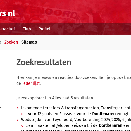
teractief
Club
Profiel
e
Zoeken
Sitemap
Zoekresultaten
Hier kan je nieuws en reacties doorzoeken. Ben je op zoek na
de
ledenlijst
.
Je zoekopdracht in
Alles
had
5
resultaten.
Inkomende transfers & transfergeruchten, Transfergeruchten
...voor 12 goals en 5 assists voor de
Dordtenaren
en ligt 
Wedstrijden van Feyenoord, Voorbereiding 2024/2025, 6 juli
...en maakten afgelopen seizoen bij de
Dordtenaren
een 