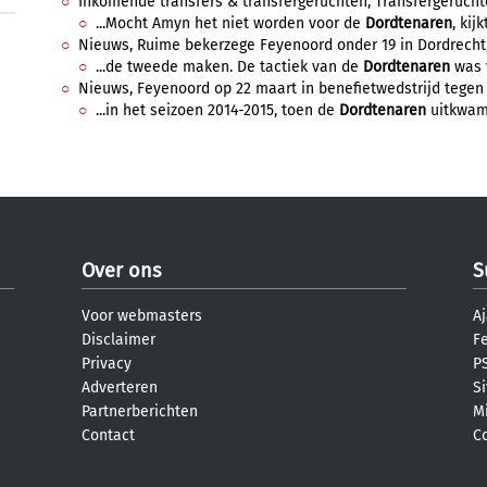
Inkomende transfers & transfergeruchten, Transfergeruchten
...Mocht Amyn het niet worden voor de
Dordtenaren
, kij
Nieuws, Ruime bekerzege Feyenoord onder 19 in Dordrecht, 
...de tweede maken. De tactiek van de
Dordtenaren
was v
Nieuws, Feyenoord op 22 maart in benefietwedstrijd tegen F
...in het seizoen 2014-2015, toen de
Dordtenaren
uitkwamen
Over ons
S
Voor webmasters
Aj
Disclaimer
F
Privacy
PS
Adverteren
S
Partnerberichten
M
Contact
C