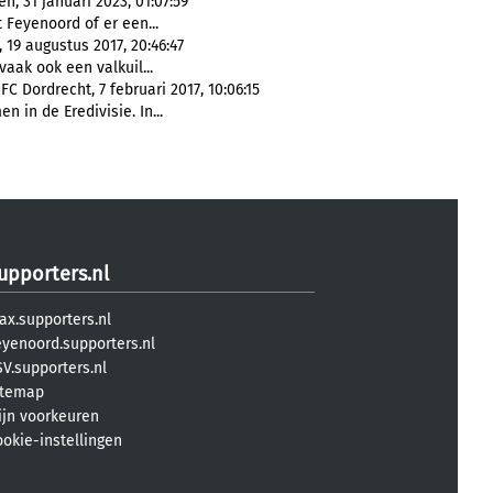
, 31 januari 2023, 01:07:59
kt Feyenoord of er een...
19 augustus 2017, 20:46:47
aak ook een valkuil...
C Dordrecht, 7 februari 2017, 10:06:15
 in de Eredivisie. In...
upporters.nl
ax.supporters.nl
eyenoord.supporters.nl
V.supporters.nl
itemap
ijn voorkeuren
ookie-instellingen