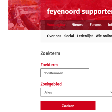
Voorpagina
Nieuws
Forums
In
Over ons
Social
Ledenlijst
Wie onlin
Zoekterm
Zoekterm
Zoekgebied