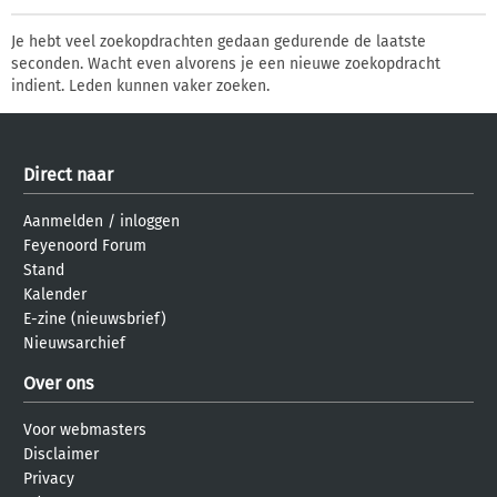
Je hebt veel zoekopdrachten gedaan gedurende de laatste
seconden. Wacht even alvorens je een nieuwe zoekopdracht
indient. Leden kunnen vaker zoeken.
Direct naar
Aanmelden
/
inloggen
Feyenoord Forum
Stand
Kalender
E-zine (nieuwsbrief)
Nieuwsarchief
Over ons
Voor webmasters
Disclaimer
Privacy